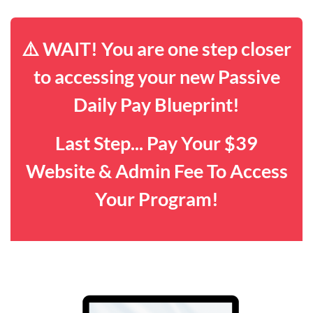
⚠️ WAIT! You are one step closer
to accessing your new Passive
Daily Pay Blueprint!
Last Step... Pay Your $39
Website & Admin Fee To Access
Your Program!