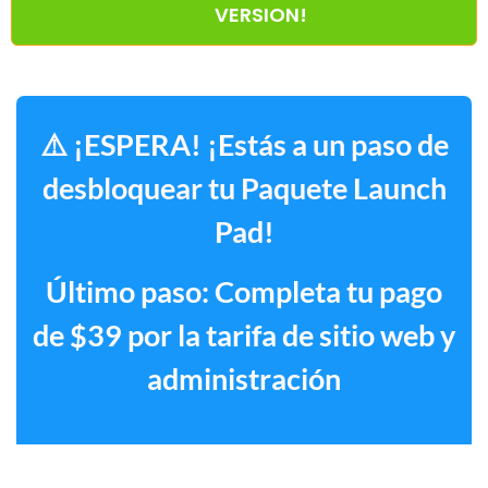
VERSION!
⚠️ ¡ESPERA! ¡Estás a un paso de
desbloquear tu Paquete Launch
Pad!
Último paso: Completa tu pago
de $39 por la tarifa de sitio web y
administración