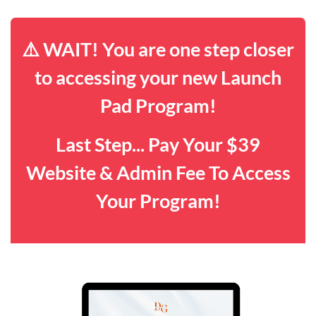
⚠️ WAIT! You are one step closer
to accessing your new Launch
Pad Program!
Last Step... Pay Your $39
Website & Admin Fee To Access
Your Program!